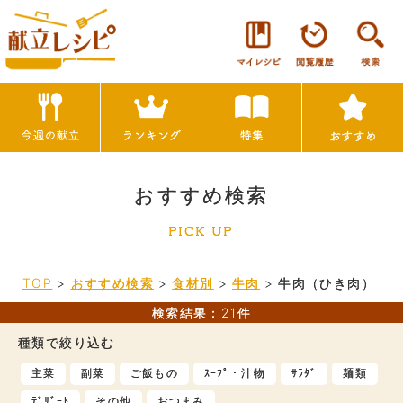
おすすめ検索
PICK UP
TOP
>
おすすめ検索
>
食材別
>
牛肉
>
牛肉（ひき肉）
検索結果：21件
種類で絞り込む
主菜
副菜
ご飯もの
ｽｰﾌﾟ・汁物
ｻﾗﾀﾞ
麺類
ﾃﾞｻﾞｰﾄ
その他
おつまみ