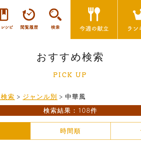
おすすめ検索
PICK UP
め検索
>
ジャンル別
>
中華風
検索結果：108件
順
時間順