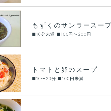
もずくのサンラースー
■10分未満 ■100円〜200円
トマトと卵のスープ
■10〜20分 ■100円未満