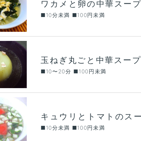
ワカメと卵の中華スー
■10分未満 ■100円未満
玉ねぎ丸ごと中華スー
■10〜20分 ■100円未満
キュウリとトマトのス
■10分未満 ■100円未満