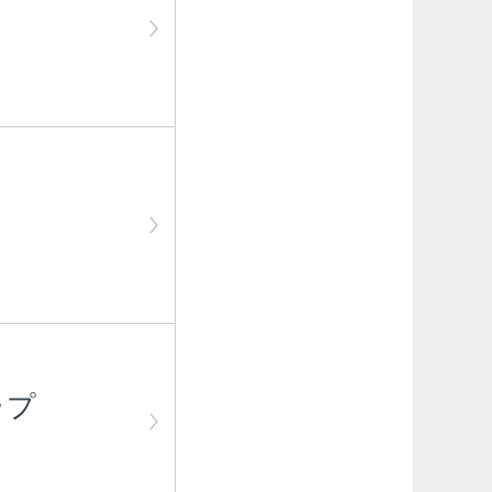
プ
プ
ープ