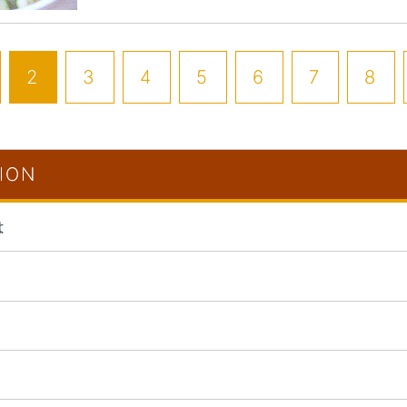
2
3
4
5
6
7
8
ION
は