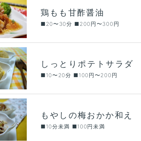
鶏もも甘酢醤油
■20〜30分 ■200円〜300円
しっとりポテトサラダ
■10〜20分 ■100円〜200円
もやしの梅おかか和え
■10分未満 ■100円未満