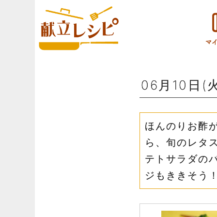
06月10日(
ほんのりお酢
ら、旬のレタ
テトサラダの
ジもききそう