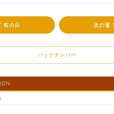
《 前の日
次の週 
バックナンバー
ION
は