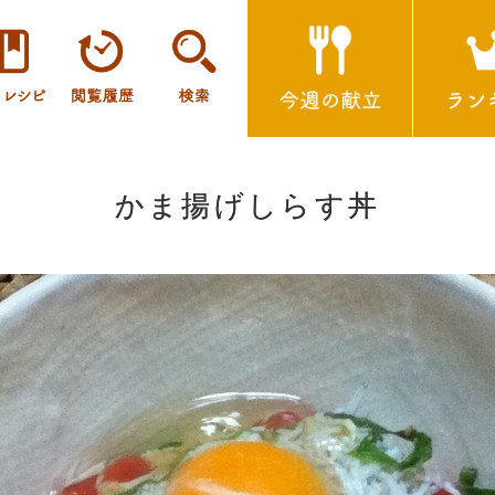
かま揚げしらす丼