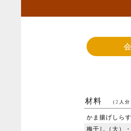
材料
（2人分
かま揚げしら
梅干し（大）・