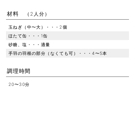
材料
（2人分）
玉ねぎ（中〜大）・・・2個
ほたて缶・・・1缶
砂糖、塩・・・適量
手羽の羽根の部分（なくても可）・・・4〜5本
調理時間
20〜30分