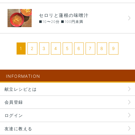
セロリと蓮根の味噌汁
■10〜20分 ■100円未満
1
2
3
4
5
6
7
8
9
INFORMATION
献立レシピとは
会員登録
ログイン
友達に教える